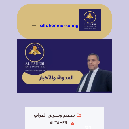
تخطى
إلى
المحتوى
altaherimarketing
تصميم وتسويق المواقع
ALTAHERI
31