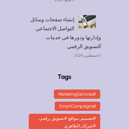
إنشاء صفحات وسائل
التواصل الاجتماعي
وإدارتها ودورها في خدمات
التسويق الرقمي
1 أغسطس، 2024
Tags
#MarketingServices
#SmartCampaigns
#تصميم_مواقع #تسويق_رقمي
#شركة_الطاهري