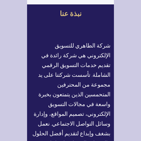
نصائح ذهبية تُعد أساس أي
ح
موقع ويب احترافي يحقق
نبذة عنا
ث
نتائج حقيقية.
النصيحة
الأولى: صمّم موقعك…
شركة الطاهري للتسويق
الإلكتروني هي شركة رائدة في
تقديم خدمات التسويق الرقمي
الشاملة. تأسست شركتنا على يد
مجموعة من المحترفين
المتحمسين الذين يتمتعون بخبرة
واسعة في مجالات التسويق
الإلكتروني، تصميم المواقع، وإدارة
وسائل التواصل الاجتماعي. نعمل
بشغف وإبداع لتقديم أفضل الحلول