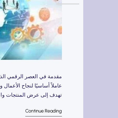
مقدمة في العصر الرقمي الذي
عاملاً أساسيًا لنجاح الأعما
تهدف إلى عرض المنتجات والخ
التصميم والتطوير يلعبان دورً
Continue Reading
استخدام مثالية للزوار. تتميز