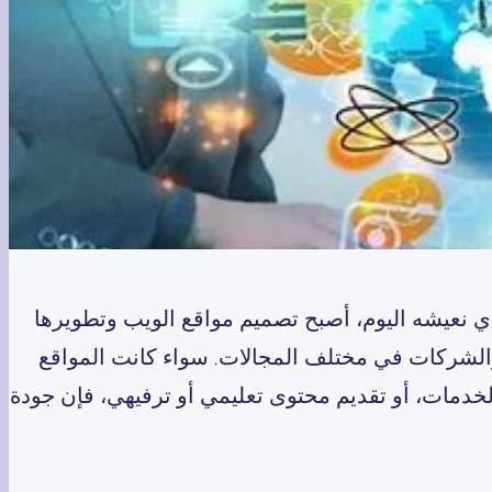
 نعيشه اليوم، أصبح تصميم مواقع الويب وتطويرها
ل والشركات في مختلف المجالات. سواء كانت المواقع
دمات، أو تقديم محتوى تعليمي أو ترفيهي، فإن جودة
ا كبيرًا في تحقيق الرؤية المرجوة وخلق تجربة
 عملية تصميم مواقع الويب…