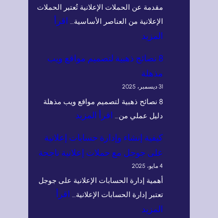
مقدمة عن الحملات الإعلانية تُعتبر الحملات
اقرأ
الإعلانية من العناصر الأساسية…
:
المزيد
أ
8 نصائح ذهبية لتصميم مواقع ويب
ن
مذهلة
و
31 ديسمبر، 2025
ا
8 نصائح ذهبية لتصميم مواقع ويب مذهلة
ع
:
اقرأ المزيد
دليل عملي من…
ا
8
كيفية إنشاء وإدارة حسابات إعلانية
ل
ن
على جوجل مع حملات إعلانية ناجحة
ح
ص
4 مايو، 2025
م
ا
أهمية إدارة الحسابات الإعلانية على جوجل
ل
ئ
اقرأ
تعتبر إدارة الحسابات الإعلانية…
ا
ح
:
المزيد
ت