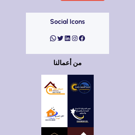
Social Icons
فيسبوك
إنستجرام
لينكد إن
تويتر
واتساب
من أعمالنا