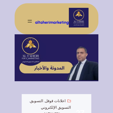
تخطى
إلى
المحتوى
altaherimarketing
اعلانات قوقل
, 
التسويق
, 
التسويق الإلكتروني
27