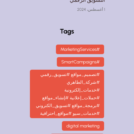
1 أغسطس، 2024
Tags
#MarketingServices
#SmartCampaigns
#تصميم_مواقع #تسويق_رقمي
#شركة_الطاهري
#خدمات_إلكترونية
#حملات_إعلانية #إنشاء_مواقع
#برمجة_مواقع #تسويق_الكتروني
#خدمات_سيو #مواقع_احترافية
digital marketing