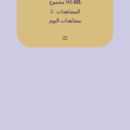
146 مجموع
ق
ع
ة
المشاهدات
, 3
ل
و
ح
مشاهدات اليوم
و
ي
س
م
ب
ا
ن
م
ب
ص
ذ
ا
ا
ه
ت
ت
ل
إ
ا
ة
ع
ل
ل
ت
ا
و
ن
ا
ي
ص
ة