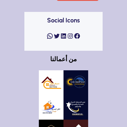
Social Icons
فيسبوك
إنستجرام
لينكد إن
تويتر
واتساب
من أعمالنا