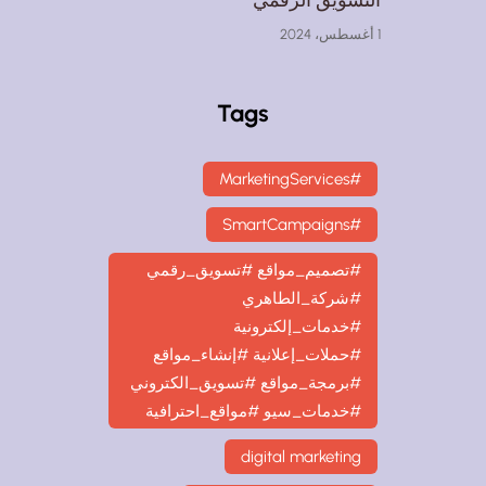
1 أغسطس، 2024
Tags
#MarketingServices
#SmartCampaigns
#تصميم_مواقع #تسويق_رقمي
#شركة_الطاهري
#خدمات_إلكترونية
#حملات_إعلانية #إنشاء_مواقع
#برمجة_مواقع #تسويق_الكتروني
#خدمات_سيو #مواقع_احترافية
digital marketing