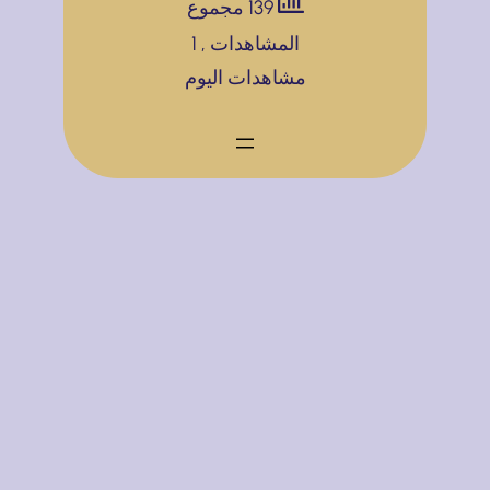
139 مجموع
ق
ع
ة
المشاهدات
, 1
ل
و
ح
مشاهدات اليوم
و
ي
س
م
ب
ا
ن
م
ب
ص
ذ
ا
ا
ه
ت
ت
ل
إ
ا
ة
ع
ل
ل
ت
ا
و
ن
ا
ي
ص
ة