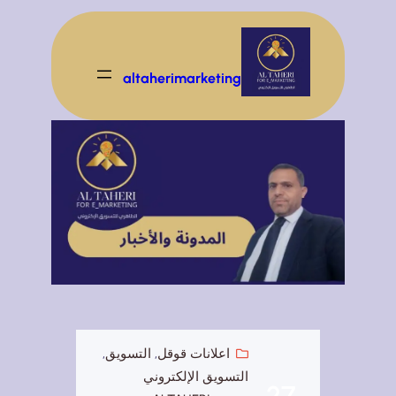
تخطى
إلى
المحتوى
altaherimarketing
اعلانات قوقل
, 
التسويق
, 
التسويق الإلكتروني
27