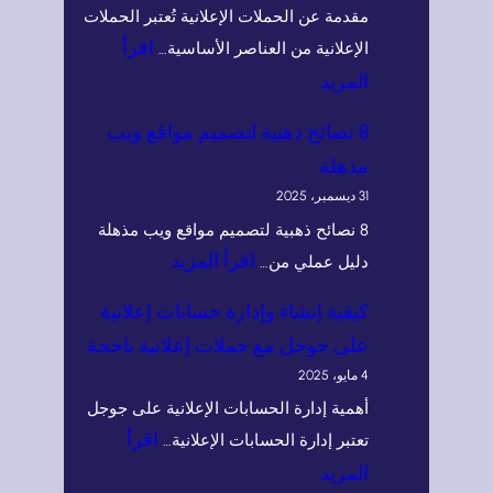
مقدمة عن الحملات الإعلانية تُعتبر الحملات
اقرأ
الإعلانية من العناصر الأساسية…
:
المزيد
أ
8 نصائح ذهبية لتصميم مواقع ويب
ن
مذهلة
و
31 ديسمبر، 2025
ا
8 نصائح ذهبية لتصميم مواقع ويب مذهلة
ع
:
اقرأ المزيد
دليل عملي من…
ا
8
كيفية إنشاء وإدارة حسابات إعلانية
ل
ن
على جوجل مع حملات إعلانية ناجحة
ح
ص
4 مايو، 2025
م
ا
أهمية إدارة الحسابات الإعلانية على جوجل
ل
ئ
اقرأ
تعتبر إدارة الحسابات الإعلانية…
ا
ح
:
المزيد
ت