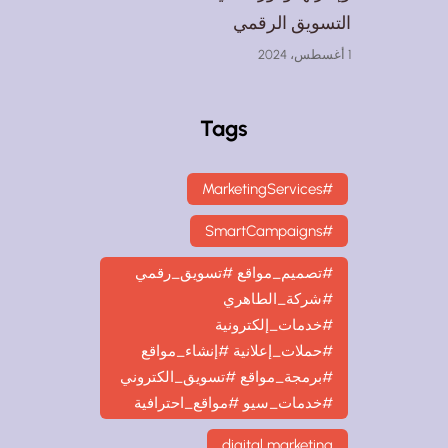
التسويق الرقمي
1 أغسطس، 2024
Tags
#MarketingServices
#SmartCampaigns
#تصميم_مواقع #تسويق_رقمي
#شركة_الطاهري
#خدمات_إلكترونية
#حملات_إعلانية #إنشاء_مواقع
#برمجة_مواقع #تسويق_الكتروني
#خدمات_سيو #مواقع_احترافية
digital marketing