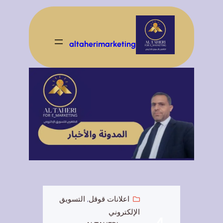
تخطى
إلى
المحتوى
altaherimarketing
اعلانات قوقل
, 
التسويق
الإلكتروني
4