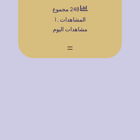
و
ق
ر
248 مجموع
ق
ع
ة
المشاهدات
, 1
ل
و
ح
مشاهدات اليوم
و
ي
س
م
ب
ا
ن
م
ب
ص
ذ
ا
ا
ه
ت
ت
ل
إ
ا
ة
ع
ل
ل
ت
ا
و
ن
ا
ي
ص