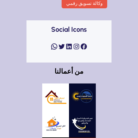
وكالة تسويق رقمي
Social Icons
فيسبوك
إنستجرام
لينكد إن
تويتر
واتساب
من أعمالنا