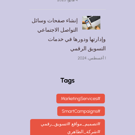
إنشاء صفحات وسائل
التواصل الاجتماعي
وإدارتها ودورها في خدمات
التسويق الرقمي
1 أغسطس، 2024
Tags
#MarketingServices
#SmartCampaigns
#تصميم_مواقع #تسويق_رقمي
#شركة_الطاهري