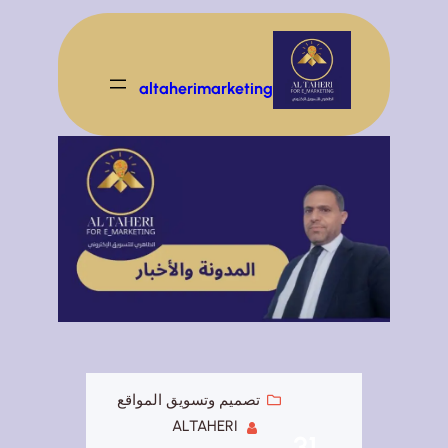
تخطى
إلى
المحتوى
altaherimarketing
تصميم وتسويق المواقع
ALTAHERI
31