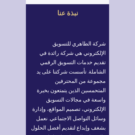
نصائح ذهبية تُعد أساس أي
ح
موقع ويب احترافي يحقق
نبذة عنا
ث
نتائج حقيقية.
النصيحة
الأولى: صمّم موقعك…
شركة الطاهري للتسويق
الإلكتروني هي شركة رائدة في
تقديم خدمات التسويق الرقمي
الشاملة. تأسست شركتنا على يد
مجموعة من المحترفين
المتحمسين الذين يتمتعون بخبرة
واسعة في مجالات التسويق
الإلكتروني، تصميم المواقع، وإدارة
وسائل التواصل الاجتماعي. نعمل
بشغف وإبداع لتقديم أفضل الحلول