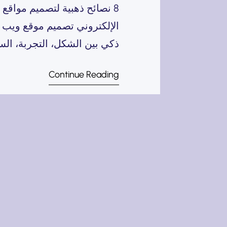
8 نصائح ذهبية لتصميم مواق
الإلكتروني تصميم موقع ويب ن
ذكي بين الشكل، التجربة، ال
ثماني نصائح ذهبية تُعد أساس
Continue Reading
النصيحة الأولى: صمّم موقعك…