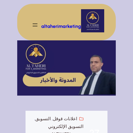
تخطى
إلى
المحتوى
altaherimarketing
اعلانات قوقل
, 
التسويق
, 
التسويق الإلكتروني
27