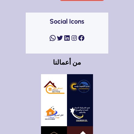
Social Icons
فيسبوك
إنستجرام
لينكد إن
تويتر
واتساب
من أعمالنا