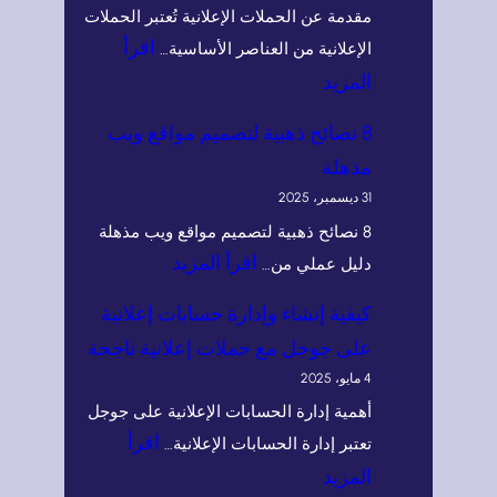
مقدمة عن الحملات الإعلانية تُعتبر الحملات
اقرأ
الإعلانية من العناصر الأساسية…
:
المزيد
أ
8 نصائح ذهبية لتصميم مواقع ويب
ن
مذهلة
و
31 ديسمبر، 2025
ا
8 نصائح ذهبية لتصميم مواقع ويب مذهلة
ع
:
اقرأ المزيد
دليل عملي من…
ا
8
كيفية إنشاء وإدارة حسابات إعلانية
ل
ن
على جوجل مع حملات إعلانية ناجحة
ح
ص
4 مايو، 2025
م
ا
أهمية إدارة الحسابات الإعلانية على جوجل
ل
ئ
اقرأ
تعتبر إدارة الحسابات الإعلانية…
ا
ح
:
المزيد
ت