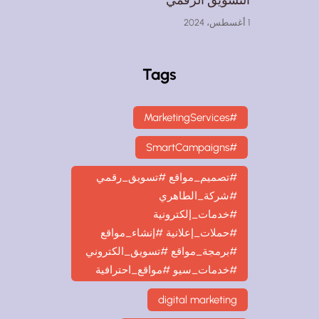
1 أغسطس، 2024
Tags
#MarketingServices
#SmartCampaigns
#تصميم_مواقع #تسويق_رقمي
#شركة_الطاهري
#خدمات_إلكترونية
#حملات_إعلانية #إنشاء_مواقع
#برمجة_مواقع #تسويق_الكتروني
#خدمات_سيو #مواقع_احترافية
digital marketing