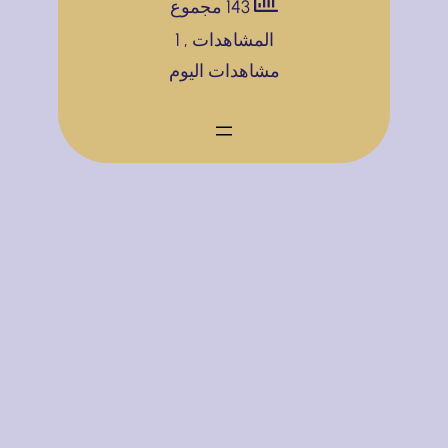
143 مجموع
ق
ع
ة
المشاهدات
, 1
ل
و
ح
مشاهدات اليوم
و
ي
س
م
ب
ا
ن
م
ب
ص
ذ
ا
ا
ه
ت
ت
ل
إ
ا
ة
ع
ل
ل
ت
ا
و
ن
ا
ي
ص
ة